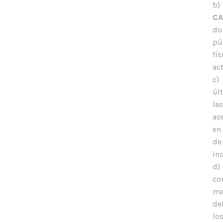
b)
CA
do
pú
fí
ac
c)
úl
la
as
en
de
inc
d)
co
ma
de
lo