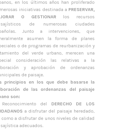
banos, en los últimos años han proliferado
merosas iniciativas destinada a
PRESERVAR,
EJORAR O GESTIONAR
los recursos
isajísticos de numerosas ciudades
pañolas. Junto a intervenciones, que
neralmente asumen la forma de planes
peciales o de programas de reurbanización y
atamiento del verde urbano, merecen una
pecial consideración las relativas a la
aboración y aprobación de ordenanzas
nicipales de paisaje.
s principios en los que debe basarse la
aboración de las ordenanzas del paisaje
bano son:
 Reconocimiento del
DERECHO DE LOS
IUDADANOS
a disfrutar del paisaje heredado,
í como a disfrutar de unos niveles de calidad
isajística adecuados.