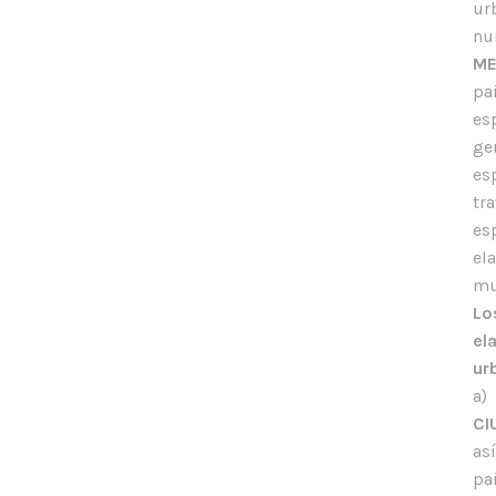
ur
nu
M
pa
es
ge
es
tr
es
el
mu
Lo
el
ur
a)
C
as
pa