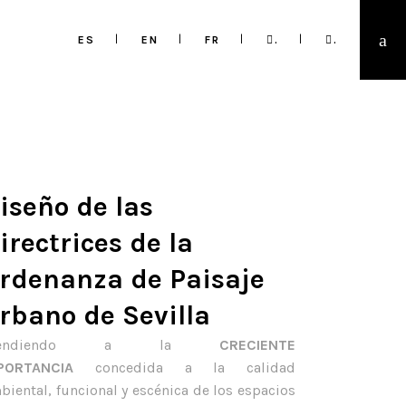
ES
EN
FR
.
.
iseño de las
irectrices de la
rdenanza de Paisaje
rbano de Sevilla
tendiendo a la
CRECIENTE
MPORTANCIA
concedida a la calidad
biental, funcional y escénica de los espacios