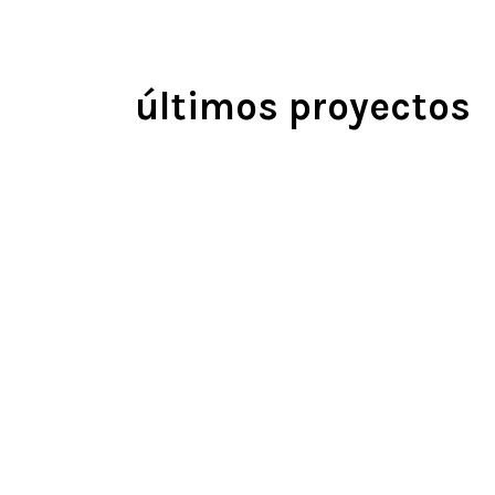
últimos proyectos
bienvenidos
Territorio y Ciudad
es una empresa especializ