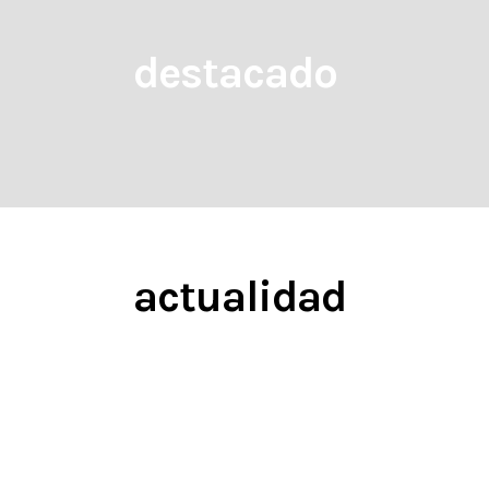
destacado
actualidad
ACTUALIDAD
DESTACADO
Orgullosos de ser finalistas en
los Premios ARQUITECTURA