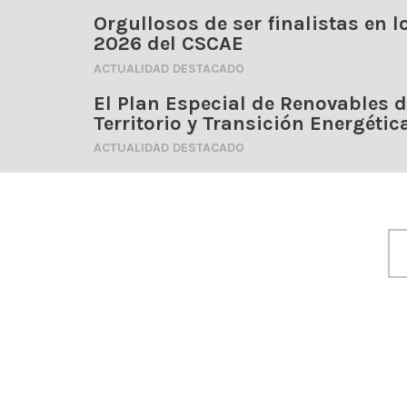
Orgullosos de ser finalistas en
2026 del CSCAE
ACTUALIDAD
DESTACADO
El Plan Especial de Renovables d
Territorio y Transición Energétic
ACTUALIDAD
DESTACADO
ACTUALIDAD
DESTACADO
El Plan Especial de Renovables
M
de Jerez (PEER): Ordenación del
A