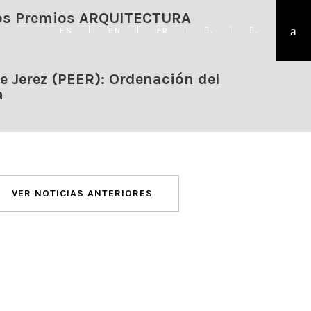
 los Premios ARQUITECTURA
ES
EN
FR
.
.
e Jerez (PEER): Ordenación del
a
VER NOTICIAS ANTERIORES
ACTUALIDAD
érida: ya se puede consultar la
probación Inicial del Plan