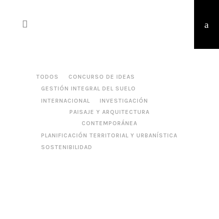
TODOS
CONCURSO DE IDEAS
GESTIÓN INTEGRAL DEL SUELO
INTERNACIONAL
INVESTIGACIÓN
PAISAJE Y ARQUITECTURA
CONTEMPORÁNEA
PLANIFICACIÓN TERRITORIAL Y URBANÍSTICA
SOSTENIBILIDAD