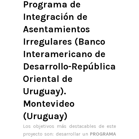
Programa de
Integración de
Asentamientos
Irregulares (Banco
Interamericano de
Desarrollo-República
Oriental de
Uruguay).
Montevideo
(Uruguay)
Los objetivos más destacables de este
proyecto son: desarrollar un
PROGRAMA