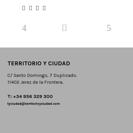
TERRITORIO Y CIUDAD
C/ Santo Domingo, 7 Duplicado.
11402 Jerez de la Frontera.
T: +34 956 329 300
tyciudad@territorioyciudad.com