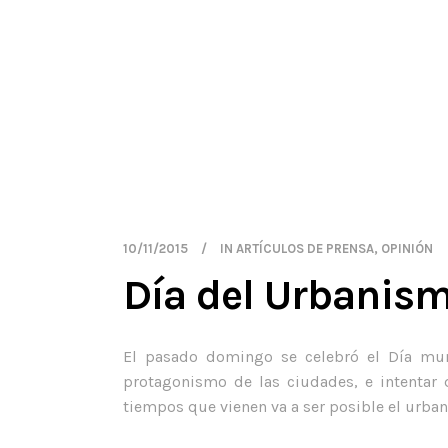
10/11/2015
IN
ARTÍCULOS DE PRENSA
,
OPINIÓN
Día del Urbanis
El pasado domingo se celebró el Día mun
protagonismo de las ciudades, e intenta
tiempos que vienen va a ser posible el urb