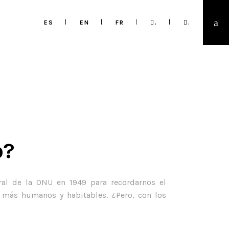
ES
EN
FR
.
.
o?
al de la ONU en 1949 para recordarnos el
más humanos y habitables. ¿Pero, con los