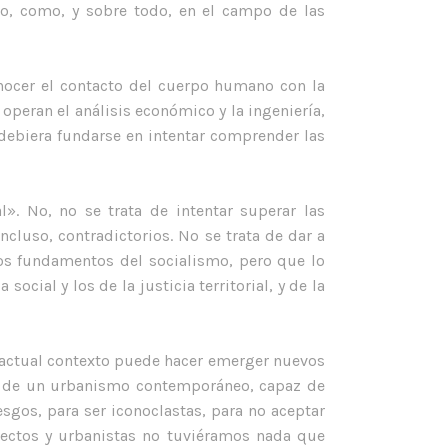
ivo, como, y sobre todo, en el campo de las
conocer el contacto del cuerpo humano con la
operan el análisis económico y la ingeniería,
debiera fundarse en intentar comprender las
l». No, no se trata de intentar superar las
ncluso, contradictorios. No se trata de dar a
los fundamentos del socialismo, pero que lo
ocial y los de la justicia territorial, y de la
l actual contexto puede hacer emerger nuevos
guenos en redes sociales.
ial de un urbanismo contemporáneo, capaz de
sgos, para ser iconoclastas, para no aceptar
ldn't connect with Twitter
ectos y urbanistas no tuviéramos nada que