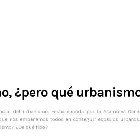
mo, ¿pero qué urbanism
dial del urbanismo. Fecha elegida por la Asamblea Gener
r que nos empeñemos todos en conseguir espacios urbanos 
anismo? ¿De qué tipo?