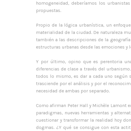
homogeneidad, deberíamos los urbanistas ev
propuestas.
Propio de la lógica urbanística, un enfoque
materialidad de la ciudad. De naturaleza muy
también a las descripciones de la geografí
estructuras urbanas desde las emociones y l
Y por último, opino que es perentoria una 
diferencias de clase a través del urbanismo.
todos lo mismo, es dar a cada uno según su
trasciende por el análisis y por el reconocimi
necesidad de ambas por separado.
Como afirman Peter Hall y Michèle Lamont en
TERRITORIO Y CIUDAD
paradigmas, nuevas herramientas y alternat
cuestionar y transformar la realidad hoy do
C/ Santo Domingo, 7 Duplicado.
dogmas. ¿Y qué se consigue con esta acti
11402 Jerez de la Frontera.