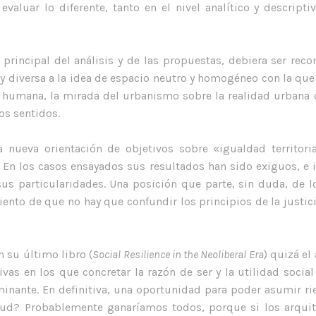
aluar lo diferente, tanto en el nivel analítico y descript
 principal del análisis y de las propuestas, debiera ser re
 diversa a la idea de espacio neutro y homogéneo con la que 
a humana, la mirada del urbanismo sobre la realidad urbana 
os sentidos.
nueva orientación de objetivos sobre «igualdad territoria
 En los casos ensayados sus resultados han sido exiguos, e i
s particularidades. Una posición que parte, sin duda, de 
ento de que no hay que confundir los principios de la justicia s
 su último libro (
Social Resilience in the Neoliberal Era
) quizá e
últimas noticias.
sí
ivas en los que concretar la razón de ser y la utilidad soc
minante. En definitiva, una oportunidad para poder asumir rie
Cou
Orgullosos de ser finalistas en los Premios
tud? Probablemente ganaríamos todos, porque si los arquit
ARQUITECTURA 2026 del CSCAE