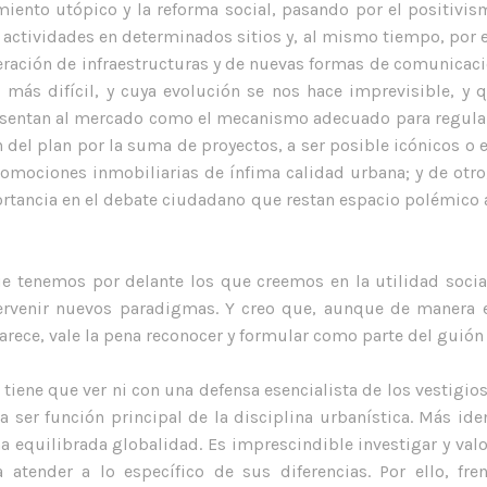
ento utópico y la reforma social, pasando por el positivismo 
s actividades en determinados sitios y, al mismo tiempo, por
oliferación de infraestructuras y de nuevas formas de comunicac
más difícil, y cuya evolución se nos hace imprevisible, y
esentan al mercado como el mecanismo adecuado para regular l
 del plan por la suma de proyectos, a ser posible icónicos o 
omociones inmobiliarias de ínfima calidad urbana; y de otr
tancia en el debate ciudadano que restan espacio polémico a
que tenemos por delante los que creemos en la utilidad social
ervenir nuevos paradigmas. Y creo que, aunque de manera 
arece, vale la pena reconocer y formular como parte del guión 
 tiene que ver ni con una defensa esencialista de los vestigio
 ser función principal de la disciplina urbanística. Más id
a equilibrada globalidad. Es imprescindible investigar y valor
a atender a lo específico de sus diferencias. Por ello, fre