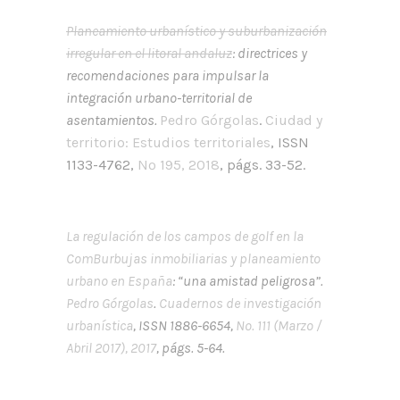
Planeamiento urbanístico y suburbanización
irregular en el litoral andaluz
: directrices y
recomendaciones para impulsar la
integración urbano-territorial de
asentamientos.
Pedro Górgolas
.
Ciudad y
territorio: Estudios territoriales
, ISSN
1133-4762,
Nº 195, 2018
, págs. 33-52.
La regulación de los campos de golf en la
Com
Burbujas inmobiliarias y planeamiento
urbano en España
: “una amistad peligrosa”.
Pedro Górgolas
.
Cuadernos de investigación
urbanística
, ISSN 1886-6654,
Nº. 111 (Marzo /
Abril 2017), 2017
, págs. 5-64.