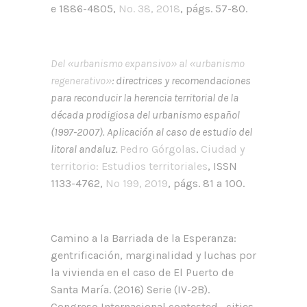
e 1886-4805,
Nº. 38, 2018
, págs.
57-80.
Del «urbanismo expansivo» al «urbanismo
regenerativo»
: directrices y recomendaciones
para reconducir la herencia territorial de la
década prodigiosa del urbanismo español
(1997-2007). Aplicación al caso de estudio del
litoral andaluz.
Pedro Górgolas
.
Ciudad y
territorio: Estudios territoriales
, ISSN
1133-4762,
Nº 199, 2019
, págs
.
81 a 100.
Camino a la Barriada de la Esperanza:
gentrificación, marginalidad y luchas por
la vivienda en el caso de El Puerto de
Santa María. (2016) Serie (IV-2B).
Congreso Internacional contested_cities,