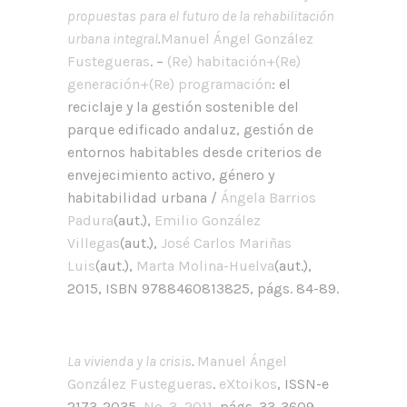
propuestas para el futuro de la rehabilitación
urbana integral
.
Manuel Ángel González
Fustegueras
. –
(Re) habitación+(Re)
generación+(Re) programación
: el
reciclaje y la gestión sostenible del
parque edificado andaluz, gestión de
entornos habitables desde criterios de
envejecimiento activo, género y
habitabilidad urbana /
Ángela Barrios
Padura
(aut.),
Emilio González
Villegas
(aut.),
José Carlos Mariñas
Luis
(aut.),
Marta Molina-Huelva
(aut.),
2015, ISBN 9788460813825, págs. 84-89.
La vivienda y la crisis
.
Manuel Ángel
González Fustegueras
.
eXtoikos
, ISSN-e
2173-2035,
Nº. 3, 2011
, págs. 33-3609.