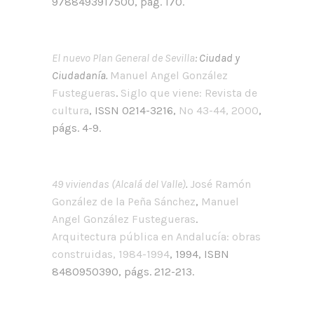
9788493917500, pág. 170.
El nuevo Plan General de Sevilla
: Ciudad y
Ciudadanía.
Manuel Angel González
Fustegueras
.
Siglo que viene: Revista de
cultura
, ISSN 0214-3216,
Nº 43-44, 2000
,
págs. 4-9.
49 viviendas (Alcalá del Valle)
.
José Ramón
González de la Peña Sánchez
,
Manuel
Angel González Fustegueras
.
Arquitectura pública en Andalucía: obras
construidas, 1984-1994
, 1994, ISBN
8480950390, págs. 212-213.