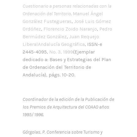
Cuestionario a personas relacionadas con la
Ordenación del Territorio
.
Manuel Ángel
González Fustegueras
,
José Luis Gómez
Ordóñez
,
Florencio Zoido Naranjo
,
Pedro
Bermúdez González
,
Juan Requejo
Liberal
Andalucía Geográfica
, ISSN-e
2445-4095,
Nº. 3, 1999
(Ejemplar
dedicado a: Bases y Estrategias del Plan
de Ordenación del Territorio de
Andalucía), págs. 10-20.
Coordinador de la edición de la Publicación de
los Premios de Arquitectura del COAAO años
1995/ 1996.
Górgolas, P. Conferencia sobre Turismo y