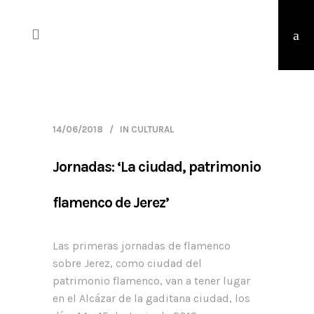
14/06/2018
IN
CULTURAL
Jornadas: ‘La ciudad, patrimonio
flamenco de Jerez’
Las primeras jornadas de flamenco
sobre Jerez, como ciudad del
patrimonio flamenco, van a tener lugar
en el Alcázar de la gaditana ciudad, los