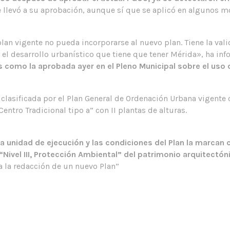
e llevó a su aprobación, aunque sí que se aplicó en algunos 
an vigente no pueda incorporarse al nuevo plan. Tiene la vali
 el desarrollo urbanístico que tiene que tener Mérida», ha in
omo la aprobada ayer en el Pleno Municipal sobre el uso de 
 clasificada por el Plan General de Ordenación Urbana vigent
últimas noticias.
sí
entro Tradicional tipo a” con II plantas de alturas.
Cou
Orgullosos de ser finalistas en los Premios
ARQUITECTURA 2026 del CSCAE
a unidad de ejecución y las condiciones del Plan la marcan 
El Plan Especial de Renovables de Jerez (PEER):
Nivel III, Protección Ambiental” del patrimonio arquitectón
Ordenación del Territorio y Transición Energética
a la redacción de un nuevo Plan”
Mérida: ya se puede consultar la Aprobación Inicial
del Plan general. http://meridanuevopgm.es/
Se inicia la Información Pública del Plan de
Ordenación del Territorio de Andalucía (Versión
Preliminar)