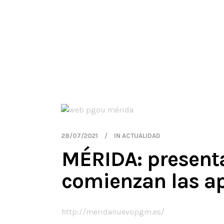
28/07/2021
IN
ACTUALIDAD
MÉRIDA: presenta
comienzan las a
http://meridanuevopgm.es/