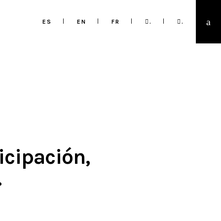
ES
EN
FR
.
.
icipación,
.