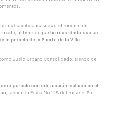
momentos.
dez suficiente para seguir el modelo de
formado, al tiempo que
ha recordado que se
la parcela de la Puerta de la Villa
.
e como Suelo Urbano Consolidado, siendo de
guenos en redes sociales.
ldn't connect with Twitter
como parcela con edificación incluida en el
ico
, siendo la Ficha Nº 148 del mismo. Por