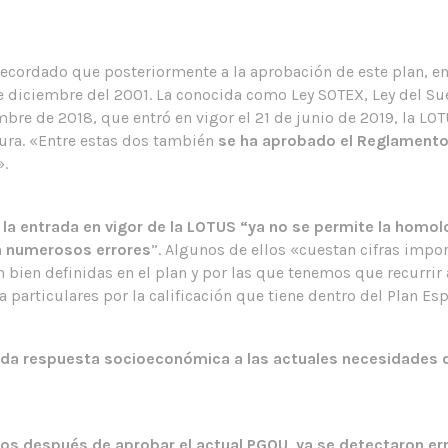
ecordado que posteriormente a la aprobación de este plan, en
 diciembre del 2001. La conocida como Ley SOTEX, Ley del Suel
bre de 2018, que entró en vigor el 21 de junio de 2019, la LOTU
ura. «Entre estas dos también
se ha aprobado el Reglamento
».
 la entrada en vigor de la LOTUS “ya no se permite la homo
en numerosos errores
”. Algunos de ellos «cuestan cifras impo
bien definidas en el plan y por las que tenemos que recurrir a
a particulares por la calificación que tiene dentro del Plan E
o da respuesta socioeconómica a las actuales necesidades d
os después de aprobar el actual PGOU, ya se detectaron err