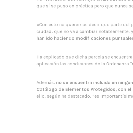
que sí se puso en práctica pero que nunca s
«Con esto no queremos decir que parte del pl
ciudad, que no va a cambiar notablemente, y
han ido haciendo modificaciones puntuales c
Ha explicado que dicha parcela se encuentra
TERRITORIO Y CIUDAD
aplicación las condiciones de la Ordenanza “C
C/ Santo Domingo, 7 Duplicado.
11402 Jerez de la Frontera.
Además,
no se encuentra incluida en ningun
Catálogo de Elementos Protegidos, con el “
T: +34 956 329 300
ello, según ha destacado, “es importantísim
tyciudad@territorioyciudad.com