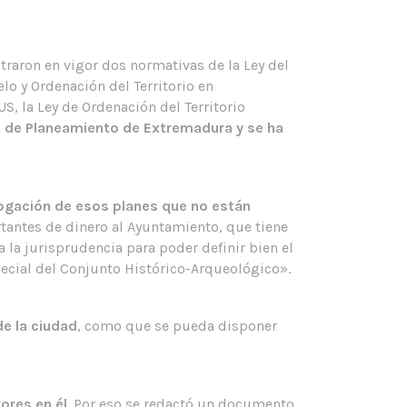
traron en vigor dos normativas de la Ley del
o y Ordenación del Territorio en
S, la Ley de Ordenación del Territorio
 de Planeamiento de Extremadura y se ha
logación de esos planes que no están
rtantes de dinero al Ayuntamiento, que tiene
 la jurisprudencia para poder definir bien el
special del Conjunto Histórico-Arqueológico».
e la ciudad
, como que se pueda disponer
ores en él
. Por eso se redactó un documento