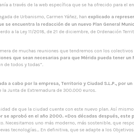
ía a través de la web específica que se ha ofrecido para el en
elegada de Urbanismo, Carmen Yáñez, han
explicado a represe
que se encuentra la redacción de un nuevo Plan General Munic
erdo a la Ley 11/2018, de 21 de diciembre, de Ordenación Territ
rimera de muchas reuniones que tendremos con los colectivos y
iones que sean necesarias para que Mérida pueda tener un
ón de todos y todas”.
ada a cabo por la empresa, Territorio y Ciudad S.L.P., por u
 la Junta de Extremadura de 300.000 euros.
esidad de que la ciudad cuente con este nuevo plan. Así mism
or se aprobó en el año 2000. «Dos décadas después, este p
eto. Necesitamos uno más moderno, más sostenible, que respo
nuevas tecnologías… En definitiva, que se adapte a los Objetiv