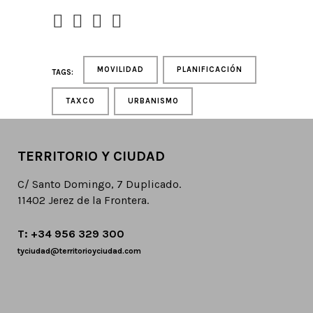
MOVILIDAD
PLANIFICACIÓN
TAGS:
TAXCO
URBANISMO
TERRITORIO Y CIUDAD
C/ Santo Domingo, 7 Duplicado.
11402 Jerez de la Frontera.
T: +34 956 329 300
tyciudad@territorioyciudad.com