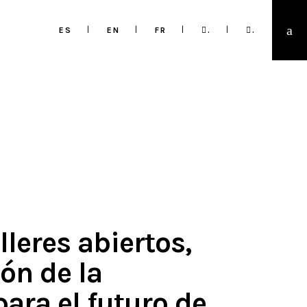
ES
EN
FR
.
.
leres abiertos,
ón de la
ara el futuro de