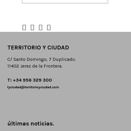
TERRITORIO Y CIUDAD
C/ Santo Domingo, 7 Duplicado.
11402 Jerez de la Frontera.
T: +34 956 329 300
tyciudad@territorioyciudad.com
últimas noticias.