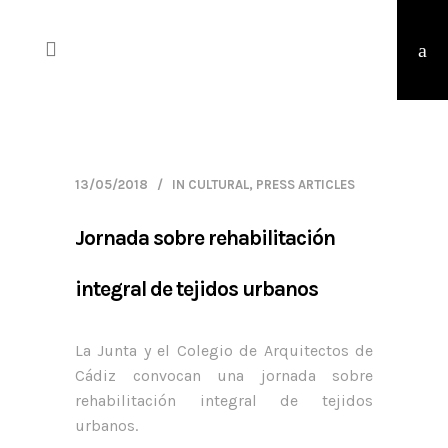
13/05/2018
IN
CULTURAL
,
PRESS ARTICLES
Jornada sobre rehabilitación
integral de tejidos urbanos
La Junta y el Colegio de Arquitectos de
Cádiz convocan una jornada sobre
rehabilitación integral de tejidos
urbanos.